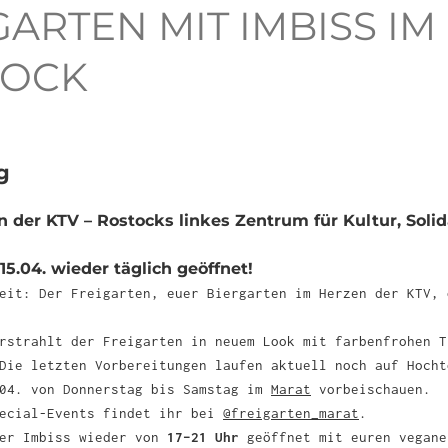
GARTEN MIT IMBISS I
TOCK
g
n der KTV – Rostocks linkes Zentrum für Kultur, Solid
5.04. wieder täglich geöffnet!
weit: Der Freigarten, euer Biergarten im Herzen der KTV,
rstrahlt der Freigarten in neuem Look mit farbenfrohen T
Die letzten Vorbereitungen laufen aktuell noch auf Hocht
.04. von Donnerstag bis Samstag im
Marat
vorbeischauen.
pecial-Events findet ihr bei
@freigarten_marat
.
ser Imbiss wieder von
17–21 Uhr
geöffnet mit euren vegane