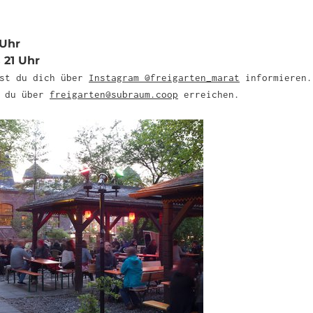
 Uhr
s 21 Uhr
nst du dich über
Instagram @freigarten_marat
informieren.
t du über
freigarten@subraum.coop
erreichen.