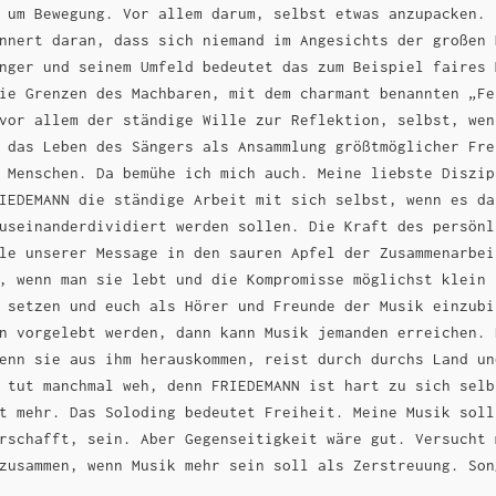
 um Bewegung. Vor allem darum, selbst etwas anzupacken. 
nnert daran, dass sich niemand im Angesichts der großen 
nger und seinem Umfeld bedeutet das zum Beispiel faires 
ie Grenzen des Machbaren, mit dem charmant benannten „Fe
vor allem der ständige Wille zur Reflektion, selbst, wen
 das Leben des Sängers als Ansammlung größtmöglicher Fre
 Menschen. Da bemühe ich mich auch. Meine liebste Diszip
IEDEMANN die ständige Arbeit mit sich selbst, wenn es da
useinanderdividiert werden sollen. Die Kraft des persönl
le unserer Message in den sauren Apfel der Zusammenarbei
, wenn man sie lebt und die Kompromisse möglichst klein 
 setzen und euch als Hörer und Freunde der Musik einzubi
n vorgelebt werden, dann kann Musik jemanden erreichen. 
enn sie aus ihm herauskommen, reist durch durchs Land un
 tut manchmal weh, denn FRIEDEMANN ist hart zu sich selb
t mehr. Das Soloding bedeutet Freiheit. Meine Musik soll
rschafft, sein. Aber Gegenseitigkeit wäre gut. Versucht 
zusammen, wenn Musik mehr sein soll als Zerstreuung. Son