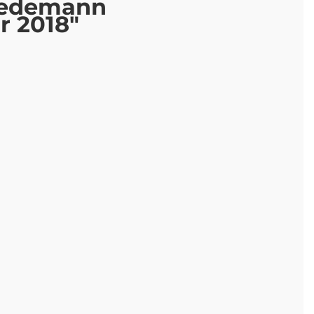
riedemann
r 2018"