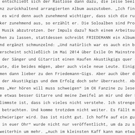
 entschließt sich der Rastlose dann dazu, die leise Seel
nz zurückhaltend arrangierten Album auszutoben. „Ich fin
 es wird denn auch zunehmend wichtiger, dass sich die ru
ker zunehmend aus, so erzählt er. Die Soloalben sind Pro
 Musik abzutrotzen. Der Impuls dazu? Nach einem Arbeitsu
hen zu lassen, stattdessen schreibt FRIEDEMANN ein Album
nd ergänzt schmunzelnd: „Und natürlich war es auch ein b
erscheint schließlich im Mai 2014 über Exile On Mainstre
 der Sänger und Gitarrist einen Haufen Akustikgigs quer 
ute, die beides mögen, aber auch viele neue Leute. Einig
men dann lieber zu den Friedemann-Gigs. Aber auch über d
 der Akustikgigs und dem Erfolg doch sehr überrascht. Ab
ms „Wer hören will muss schweigen“ im OX Fanzine zu lese
e etwas besser Gitarre und meine Zweifel an mir und der 
limmste ist, dass ich vieles nicht verstehe. Ich strenge
 betrachten. Und komme trotzdem nicht weiter. Es fällt m
chwieriger wird. Das ist nicht gut. Ich hoffe auf ein gu
 in euer Ohr“ wurde nicht nur veröffentlicht, um da zu s
weiterhin um mehr. „Auch im kleinsten Kaff kann man etwa