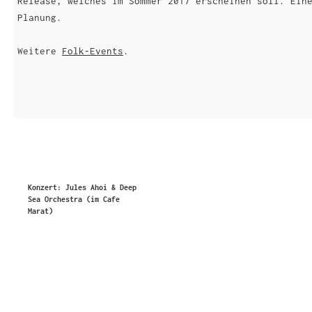
Release, welches im Sommer 2017 erscheinen soll. Ein
Planung.
Weitere
Folk-Events
.
Konzert: Jules Ahoi & Deep
Sea Orchestra (im Cafe
Marat)