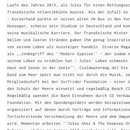
Laufe des Jahres 2015, als Jules für einen Rettungss
französische Atlantikküste musste. Wie der Zufall es
- kurzerhand parkte er seinen alten VW Bus in den Vo
Hossegor, schmiss sein Studium in Deutschland und ko
seine musikalische Karriere. Der französische Winter
Wellen und leeren Stränden gaben Ihm genug Inspirati
von seinem Leben als Aussteiger handeln. Diverse Mag
als ,,Innbegriff des ''Modern Gypsies'' - der zudem 
seinem Leben zu erzählen hat - Jules' Leben schmeckt
Haut und Sonne in der Seele''. (coldwatermag.de) Die
Band zum Meer spürt man nicht nur durch die Musik, s
Mitgliedschaft bei der Surfrider Foundation - einer 
den Schutz der Meere einsetzt und regelmäßig Beach C
Regelmäßig spendet die Band Einnahmen durch CD Verkä
Foundation. Mit den Spendengeldern werden beispielsw
organisiert auf denen durch Vorträge und Information
fortschreitende Verschmutzung der Meere und dem Umga
wird. Momentan arbeiten ''Jules Ahoi & The Deepsea O