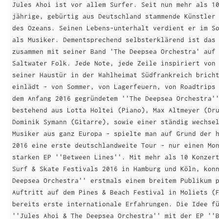
Jules Ahoi ist vor allem Surfer. Seit nun mehr als 1
jährige, gebürtig aus Deutschland stammende Künstler
des Ozeans. Seinen Lebens-unterhalt verdient er im S
als Musiker. Dementsprechend selbsterklärend ist das
zusammen mit seiner Band 'The Deepsea Orchestra' auf
Saltwater Folk. Jede Note, jede Zeile inspiriert von
seiner Haustür in der Wahlheimat Südfrankreich brich
einlädt - von Sommer, von Lagerfeuern, von Roadtrips
dem Anfang 2016 gegründetem ''The Deepsea Orchestra'
bestehend aus Lotta Holtei (Piano), Max Altmeyer (Dr
Dominik Symann (Gitarre), sowie einer ständig wechse
Musiker aus ganz Europa - spielte man auf Grund der 
2016 eine erste deutschlandweite Tour - nur einen Mo
starken EP ''Between Lines''. Mit mehr als 10 Konzer
Surf & Skate Festivals 2016 in Hamburg und Köln, kon
Deepsea Orchestra'' erstmals einem breitem Publikum 
Auftritt auf dem Pines & Beach Festival in Moliets (
bereits erste internationale Erfahrungen. Die Idee f
''Jules Ahoi & The Deepsea Orchestra'' mit der EP ''